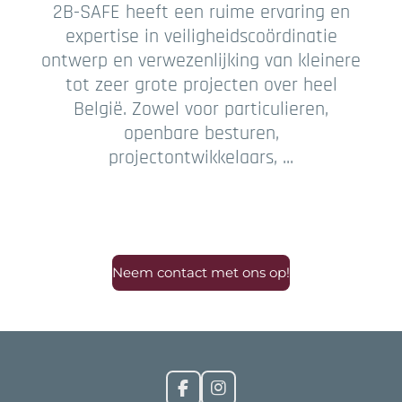
2B-SAFE heeft een ruime ervaring en
expertise in veiligheidscoördinatie
ontwerp en verwezenlijking van kleinere
tot zeer grote projecten over heel
België. Zowel voor particulieren,
openbare besturen,
projectontwikkelaars, ...
Neem contact met ons op!
F
I