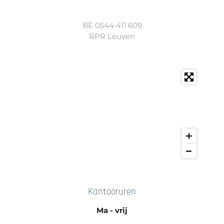
BE 0544 411 609
RPR Leuven
Kantooruren
Ma - vrij