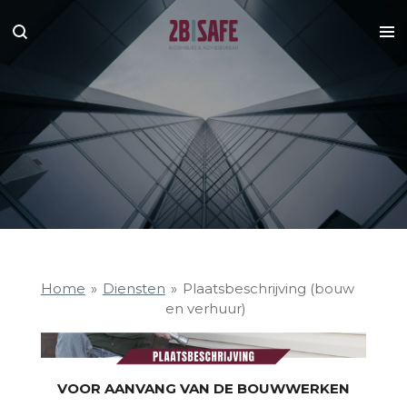
Ga
direct
naar
de
hoofdinhoud
Home
»
Diensten
»
Plaatsbeschrijving (bouw
en verhuur)
VOOR AANVANG VAN DE BOUWWERKEN