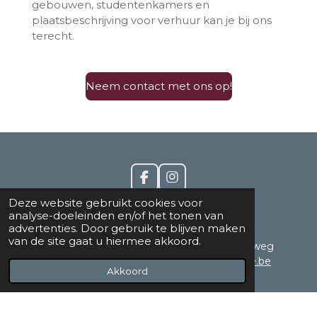
gebouwen, studentenkamers en
plaatsbeschrijving voor verhuur kan je bij ons
terecht.
Neem contact met ons op!
F
I
a
n
Deze website gebruikt cookies voor
c
s
2B-Safe
analyse-doeleinden en/of het tonen van
e
t
advertenties. Door gebruik te blijven maken
b
a
van de site gaat u hiermee akkoord.
© 2021 - 2024
BV 2B-Safe |
Tiensesteenweg
o
g
o
r
129A bus 1, 3380 Glabbeek
|
info@2b-safe.be
Akkoord
k
a
|
016 81 01 74
|
BE0544.411.609
m
Privacybeleid