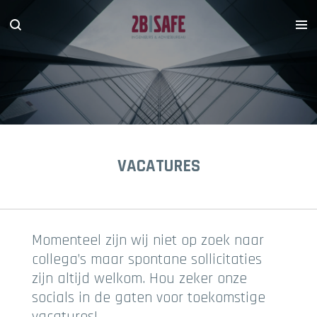
Ga
direct
naar
de
hoofdinhoud
VACATURES
Momenteel zijn wij niet op zoek naar
collega’s maar spontane sollicitaties
zijn altijd welkom. Hou zeker onze
socials in de gaten voor toekomstige
vacatures!