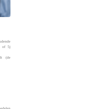
udende
j of 5j
lt (de
eedelen