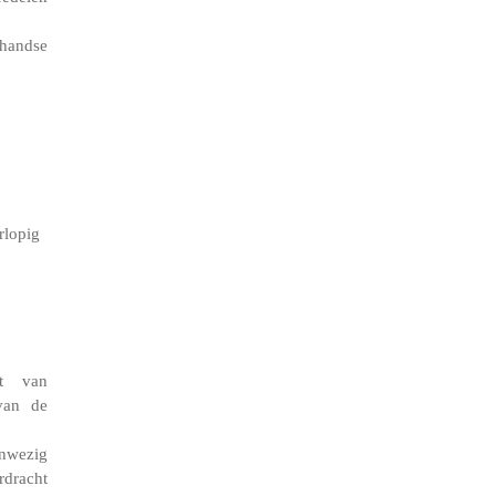
ndse
rlopig
at van
van de
anwezig
rdracht