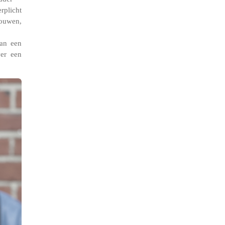
rplicht
bouwen,
an een
er een