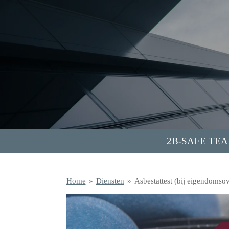
Ga
direct
naar
de
hoofdinhoud
2B-SAFE TE
Home
»
Diensten
»
Asbestattest (bij eigendomsov