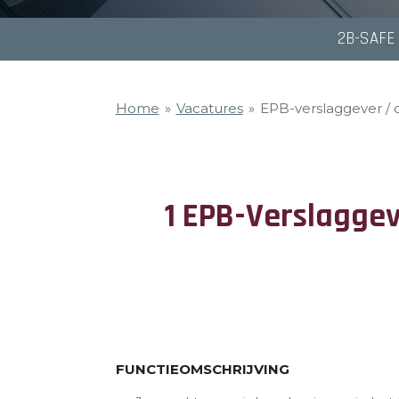
2B-SAFE
Home
»
Vacatures
»
EPB-verslaggever / c
1 EPB-Verslagge
FUNCTIEOMSCHRIJVING