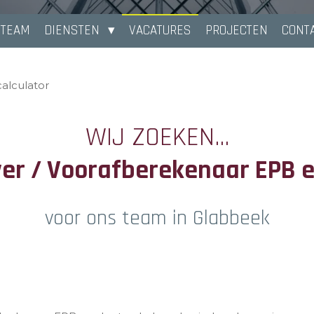
 TEAM
DIENSTEN
VACATURES
PROJECTEN
CONT
alculator
WIJ ZOEKEN...
ver / Voorafberekenaar EPB e
voor ons team in Glabbeek