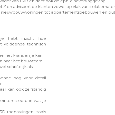
kader van EPB en doet ook de epb-eindverslaggeving.
t Z en adviseert de klanten zowel op vlak van isolatiemater
s, nieuwbouwwoningen tot appartementsgebouwen en publ
je hebt inzicht hoe
t voldoende technisch
 en het Frans en je kan
ren naar het bouwteam
 schriftelijk als
ende oog voor detail
en
ar kan ook zelfstandig
ïnteresseerd in wat je
3D-toepassingen zoals