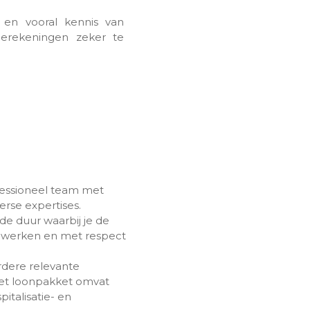
 en vooral kennis van
berekeningen zeker te
essioneel team met
erse expertises.
e duur waarbij je de
te werken en met respect
rdere relevante
Het loonpakket omvat
italisatie- en