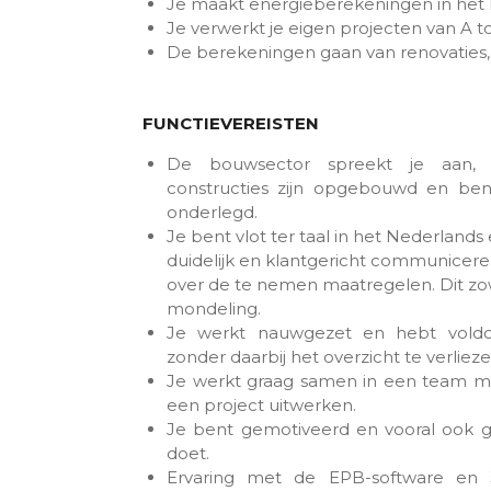
Je maakt energieberekeningen in het 
Je verwerkt je eigen projecten van A to
De berekeningen gaan van renovatie
FUNCTIEVEREISTEN
De bouwsector spreekt je aan, 
constructies zijn opgebouwd en ben
onderlegd.
Je bent vlot ter taal in het Nederlands
duidelijk en klantgericht communice
over de te nemen maatregelen. Dit zowel
mondeling.
Je werkt nauwgezet en hebt voldo
zonder daarbij het overzicht te verliez
Je werkt graag samen in een team ma
een project uitwerken.
Je bent gemotiveerd en vooral ook ge
doet.
Ervaring met de EPB-software en 