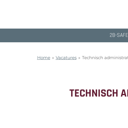
Ga
direct
naar
de
hoofdinhoud
2B-SAFE
Home
»
Vacatures
»
Technisch administra
TECHNISCH A